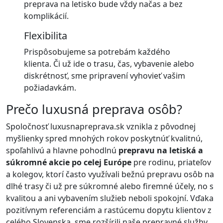
preprava na letisko bude vždy načas a bez
komplikácií.
Flexibilita
Prispôsobujeme sa potrebám každého
klienta. Či už ide o trasu, čas, vybavenie alebo
diskrétnosť, sme pripravení vyhovieť vašim
požiadavkám.
Prečo luxusná preprava osôb?
Spoločnosť luxusnapreprava.sk vznikla z pôvodnej
myšlienky spred mnohých rokov poskytnúť kvalitnú,
spoľahlivú a hlavne pohodlnú
prepravu na letiská a
súkromné akcie po celej Európe
pre rodinu, priateľov
a kolegov, ktorí často využívali bežnú prepravu osôb na
dlhé trasy či už pre súkromné alebo firemné účely, no s
kvalitou a ani vybavením služieb neboli spokojní. Vďaka
pozitívnym referenciám a rastúcemu dopytu klientov z
celého Slovenska, sme rozšírili naše prepravné služby