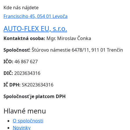
Kde nás nájdete
Francisciho 45, 054 01 Levoča
AUTO-FLEX EU, s.r.o.
Kontaktná osoba:
Mgr. Miroslav Čonka
Spoločnosť:
Štúrovo námestie 6478/11, 911 01 Trenčín
IČO:
46 867 627
DIČ:
2023634316
IČ DPH:
SK2023634316
Spoločnosť je platcom DPH
Hlavné menu
O spoločnosti
Novinky