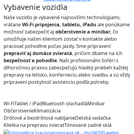
Vybavenie vozidla
Naše vozidlo je vybavené najnovšími technológiami,
vrátane
Wi-Fi pripojenia, tabletu, iPadu
ale ponúkame
možnosť zabezpečiť aj
občerstvenie a minibar
, čo
umožňuje našim klientom zostať v kontakte alebo
pracovať pohodlne počas jazdy. Sme pripravení
prepraviť aj domáce zvieratá
, pričom dbáme na ich
bezpečnosť a pohodlie
. Naši profesionálni šoféri s
dlhoročnou praxou zabezpečujú hladký priebeh každej
prepravy na letisko, konferneciu alebo svadbu a sú vždy
pripravení poskytnúť asistenciu podľa potreby.
Wi-Fi
Tablet / iPad
Bluetooth slúchadlá
Minibar
Občerstvenie
Klimatizácia
Drôtové a bezdrôtová nabíjanie
Detská sedačka
Klietka na prepravu zvierat
Tónované zadné sklá