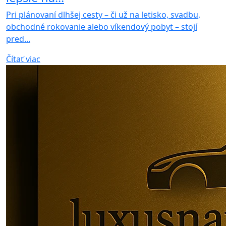
Pri plánovaní dlhšej cesty – či už na letisko, svadbu,
obchodné rokovanie alebo víkendový pobyt – stojí
pred...
Čítať viac