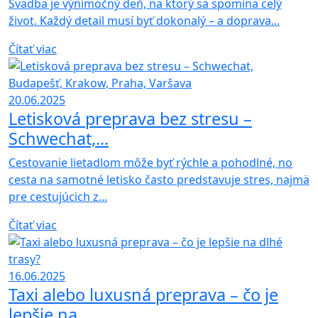
Svadba je výnimočný deň, na ktorý sa spomína celý
život. Každý detail musí byť dokonalý – a doprava...
Čítať viac
20.06.2025
Letisková preprava bez stresu –
Schwechat,...
Cestovanie lietadlom môže byť rýchle a pohodlné, no
cesta na samotné letisko často predstavuje stres, najmä
pre cestujúcich z...
Čítať viac
16.06.2025
Taxi alebo luxusná preprava – čo je
lepšie na...